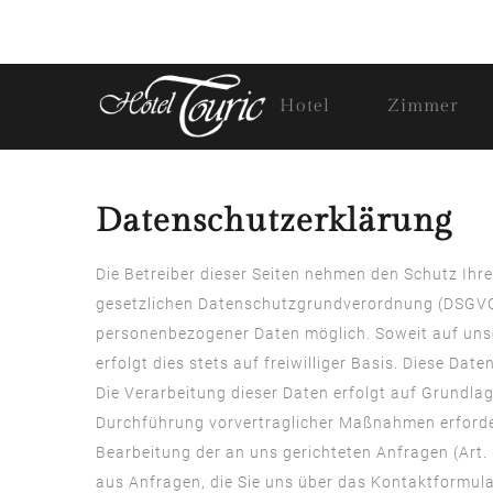
Hotel
Zimmer
Datenschutzerklärung
Die Betreiber dieser Seiten nehmen den Schutz Ihr
gesetzlichen Datenschutzgrundverordnung (DSGVO)
personenbezogener Daten möglich. Soweit auf uns
erfolgt dies stets auf freiwilliger Basis. Diese D
Die Verarbeitung dieser Daten erfolgt auf Grundlag
Durchführung vorvertraglicher Maßnahmen erforderli
Bearbeitung der an uns gerichteten Anfragen (Art. 6
aus Anfragen, die Sie uns über das Kontaktformula