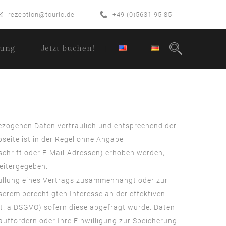
rezeption@touric.de
+49 (0)5631 95 85
ung
Jetzt buchen!
bezogenen Daten vertraulich und entsprechend der
eite ist in der Regel ohne Angabe
chrift oder E-Mail-Adressen) erhoben werden,
weitergegeben.
Erfüllung eines Vertrags zusammenhängt oder zur
serem berechtigten Interesse an der effektiven
 lit. a DSGVO) sofern diese abgefragt wurde. Daten
auffordern oder Ihre Einwilligung zur Speicherung