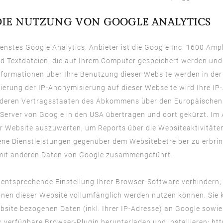
IE NUTZUNG VON GOOGLE ANALYTICS
nstes Google Analytics. Anbieter ist die Google Inc. 1600 Am
nd Textdateien, die auf Ihrem Computer gespeichert werden und
nformationen über Ihre Benutzung dieser Website werden in der
ivierung der IP-Anonymisierung auf dieser Webseite wird Ihre I
anderen Vertragsstaaten des Abkommens über den Europäischen 
 Server von Google in den USA übertragen und dort gekürzt. Im 
r Website auszuwerten, um Reports über die Websiteaktivität
ne Dienstleistungen gegenüber dem Websitebetreiber zu erbrin
t mit anderen Daten von Google zusammengeführt.
entsprechende Einstellung Ihrer Browser-Software verhindern; w
ionen dieser Website vollumfänglich werden nutzen können. Sie
site bezogenen Daten (inkl. Ihrer IP-Adresse) an Google sowie
k verfügbare Browser-Plugin herunterladen und installieren:
htt