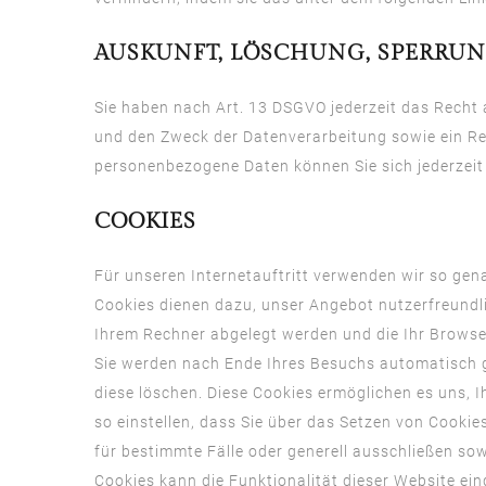
AUSKUNFT, LÖSCHUNG, SPERRU
Sie haben nach Art. 13 DSGVO jederzeit das Recht
und den Zweck der Datenverarbeitung sowie ein Re
personenbezogene Daten können Sie sich jederzei
COOKIES
Für
unseren
Internetauftritt
verwenden
wir
so
gen
Cookies
dienen
dazu
,
unser
Angebot
nutzerfreundl
Ihrem
Rechner
abgelegt
werden
und die
Ihr
Brows
Sie
werden
nach
Ende
Ihres
Besuchs
automatisch
diese
löschen
.
Diese
Cookies
ermöglichen
es
uns
,
I
so
einstellen
,
dass
Sie
über
das
Setzen
von Cookie
für
bestimmte
Fälle
oder
generell
ausschließen
sow
Cookies
kann
die
Funktionalität
dieser
Website
ein