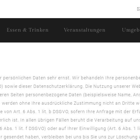
Essen & Trinken
Veranstaltungen
Umgeb
er persönlichen Daten sehr ernst. Wir behandeln Ihre personen
 sowie dieser Datenschutzerklärung. Die Nutzung unserer Webs
eren Seiten personenbezogene Daten (beispielsweise Name, Ans
aten werden ohne Ihre ausdrückliche Zustimmung nicht an Dritte 
e von Art. 6 Abs. 1 lit. b DSGVO, sofern Ihre Anfrage mit der 
ch ist. In allen übrigen Fällen beruht die Verarbeitung auf un
 Abs. 1 lit. f DSGVO) oder auf Ihrer Einwilligung (Art. 6 Abs. 1
r gesendet haben, verbleiben bei uns bis Sie uns zur Löschung 