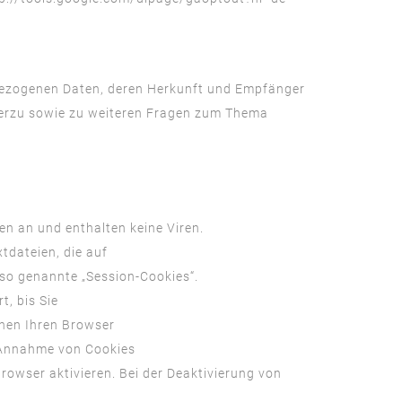
nbezogenen Daten, deren Herkunft und Empfänger
ierzu sowie zu weiteren Fragen zum Thema
en an und
enthalten
keine
Viren.
xtdateien
, die auf
so
genannte
„Session-
Cookies“
.
rt
, bis Sie
nen
Ihren
Browser
Annahme
von Cookies
Browser
aktivieren
. Bei der
Deaktivierung
von