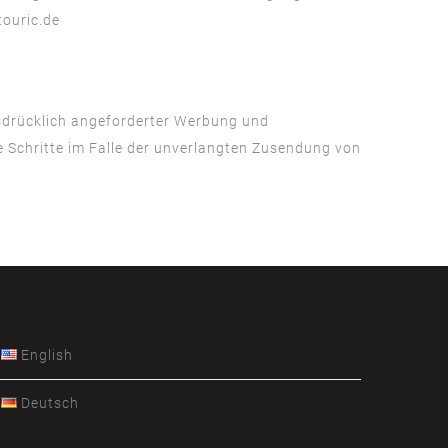
ouric.de
sdrücklich angeforderter Werbung und
he Schritte im Falle der unverlangten Zusendung von
English
Deutsch