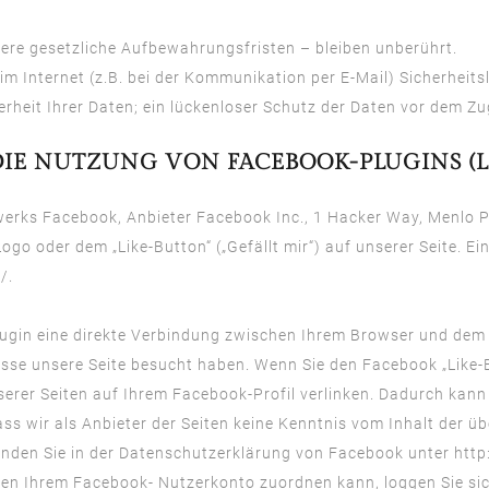
re gesetzliche Aufbewahrungsfristen – bleiben unberührt.
im Internet (z.B. bei der Kommunikation per E-Mail) Sicherheit
heit Ihrer Daten; ein lückenloser Schutz der Daten vor dem Zugr
E NUTZUNG VON FACEBOOK-PLUGINS (L
erks Facebook, Anbieter Facebook Inc., 1 Hacker Way, Menlo Par
o oder dem „Like-Button“ („Gefällt mir“) auf unserer Seite. Ei
s/
.
lugin eine direkte Verbindung zwischen Ihrem Browser und dem 
resse unsere Seite besucht haben. Wenn Sie den Facebook „Like
nserer Seiten auf Ihrem Facebook-Profil verlinken. Dadurch ka
ss wir als Anbieter der Seiten keine Kenntnis vom Inhalt der 
finden Sie in der Datenschutzerklärung von Facebook unter
http
en Ihrem Facebook- Nutzerkonto zuordnen kann, loggen Sie sic