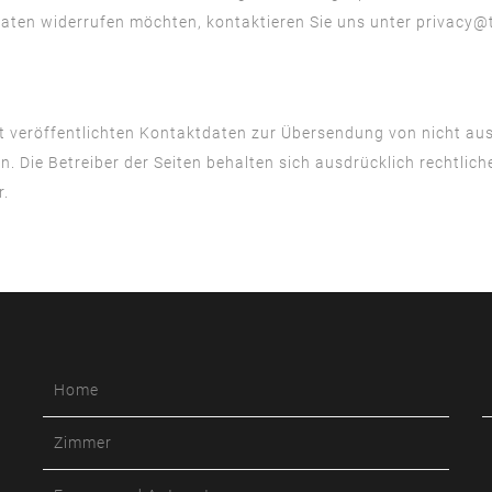
 Daten widerrufen möchten, kontaktieren Sie uns unter
privacy@t
 veröffentlichten Kontaktdaten zur Übersendung von nicht au
. Die Betreiber der Seiten behalten sich ausdrücklich rechtlic
r.
Home
Zimmer