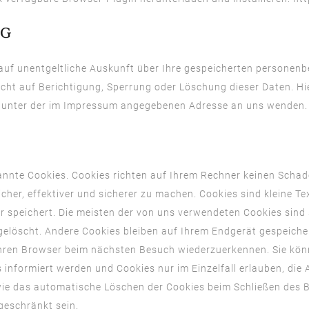
NG
 auf unentgeltliche Auskunft über Ihre gespeicherten persone
cht auf Berichtigung, Sperrung oder Löschung dieser Daten. H
t unter der im Impressum angegebenen Adresse an uns wenden.
annte
Cookies. Cookies
richten
auf
Ihrem
Rechner
keinen
Schad
icher
,
effektiver
und
sicherer
zu
machen
. Cookies
sind
kleine
Te
er
speichert
. Die
meisten
der von
uns
verwendeten
Cookies
sind
gelöscht
. Andere Cookies
bleiben
auf
Ihrem
Endgerät
gespeiche
hren
Browser
beim
nächsten
Besuch
wiederzuerkennen
. Sie
kön
s
informiert
werden
und Cookies
nur
im
Einzelfall
erlauben
, die
ie
das
automatische
Löschen
der Cookies
beim
Schließen
des 
geschränkt
sein.